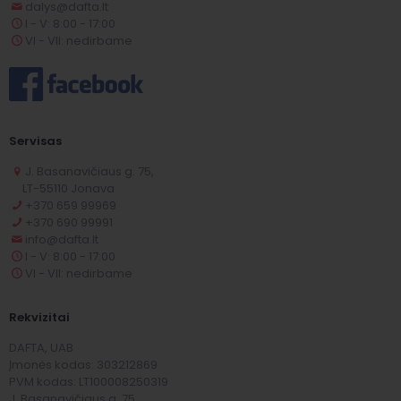
dalys@dafta.lt
I - V: 8:00 - 17:00
VI - VII: nedirbame
Servisas
J. Basanavičiaus g. 75,
LT-55110 Jonava
+370 659 99969
+370 690 99991
info@dafta.lt
I - V: 8:00 - 17:00
VI - VII: nedirbame
Rekvizitai
DAFTA, UAB
Įmonės kodas: 303212869
PVM kodas: LT100008250319
J. Basanavičiaus g. 75,