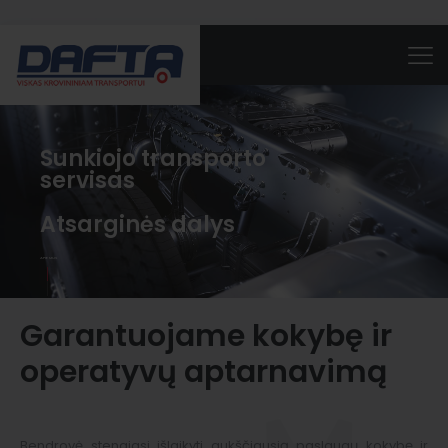
Sunkiojo transporto
servisas
Atsarginės dalys
APIE MUS
Garantuojame kokybę ir
operatyvų aptarnavimą
Bendrovė stengiasi išlaikyti aukščiausią paslaugų kokybę ir