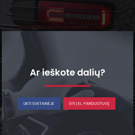
ATSARGINĖS DALYS INTERNETU
×
Platus naujų bei
naudotų dalių
pasirinkimas
Ar ieškote dalių?
LIKTI SVETAINĖJE
EITI Į EL. PARDUOTUVĘ