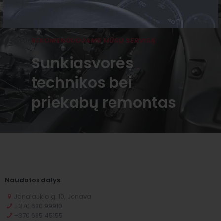
REKOMENDUOJAME MŪSŲ SERVISĄ
Sunkiasvorės
technikos bei
priekabų remontas
Naudotos dalys
Jonalaukio g. 10, Jonava
+370 690 99910
+370 685 45155