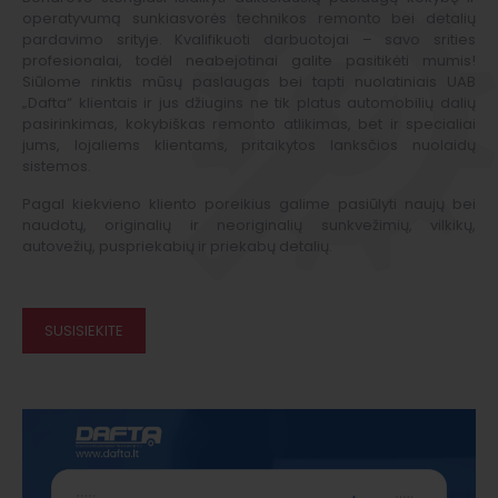
operatyvumą sunkiasvorės technikos remonto bei detalių
pardavimo srityje. Kvalifikuoti darbuotojai – savo srities
profesionalai, todėl neabejotinai galite pasitikėti mumis!
Siūlome rinktis mūsų paslaugas bei tapti nuolatiniais UAB
„Dafta“ klientais ir jus džiugins ne tik platus automobilių dalių
pasirinkimas, kokybiškas remonto atlikimas, bet ir specialiai
jums, lojaliems klientams, pritaikytos lanksčios nuolaidų
sistemos.
Pagal kiekvieno kliento poreikius galime pasiūlyti naujų bei
naudotų, originalių ir neoriginalių sunkvežimių, vilkikų,
autovežių, puspriekabių ir priekabų detalių.
SUSISIEKITE